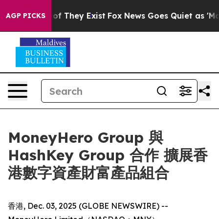
ers no Proof They Exist
Fox News Goes Quiet as 'Maga 
AGP PICKS
MoneyHero Group 與
HashKey Group 合作 擴展香
港數字資產財富產品組合
香港, Dec. 03, 2025 (GLOBE NEWSWIRE) --