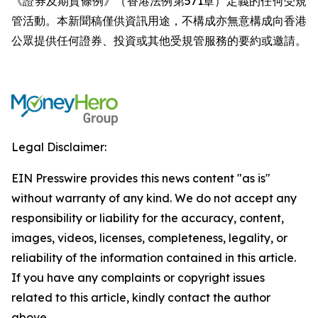
《證券及期貨條例》（香港法例第571章）定義的任何受規
管活動。本新聞稿僅供資訊用途，不構成亦無意構成向香港
公眾提供任何證券、投資或其他受規管服務的要約或邀請。
Legal Disclaimer:
EIN Presswire provides this news content "as is"
without warranty of any kind. We do not accept any
responsibility or liability for the accuracy, content,
images, videos, licenses, completeness, legality, or
reliability of the information contained in this article.
If you have any complaints or copyright issues
related to this article, kindly contact the author
above.