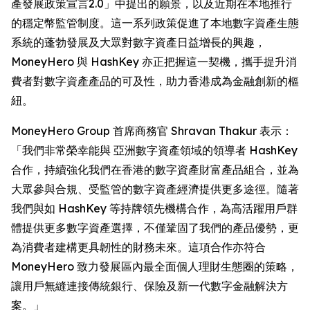
產發展政策宣言2.0」中提出的願景，以及近期在本地推行
的穩定幣監管制度。這一系列政策促進了本地數字資產生態
系統的蓬勃發展及大眾對數字資產日益增長的興趣，
MoneyHero 與 HashKey 亦正把握這一契機，攜手提升消
費者對數字資產產品的可及性，助力香港成為金融創新的樞
紐。
MoneyHero Group 首席商務官 Shravan Thakur 表示：
「我們非常榮幸能與 亞洲數字資產領域的領導者 HashKey
合作，持續強化我們在香港的數字資產財富產品組合，並為
大眾參與合規、受監管的數字資產經濟提供更多途徑。隨著
我們與如 HashKey 等持牌領先機構合作，為高活躍用戶群
體提供更多數字資產選擇，不僅鞏固了我們的產品優勢，更
為消費者建構更具韌性的財務未來。這項合作亦符合
MoneyHero 致力發展區內最全面個人理財生態圈的策略，
讓用戶無縫連接傳統銀行、保險及新一代數字金融解決方
案。」