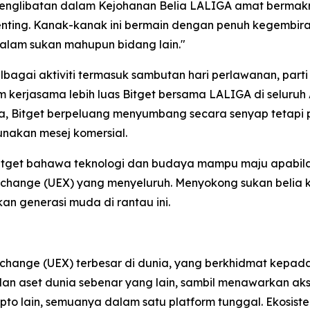
englibatan dalam Kejohanan Belia LALIGA amat bermakn
ing. Kanak-kanak ini bermain dengan penuh kegembiraan
lam sukan mahupun bidang lain."
lbagai aktiviti termasuk sambutan hari perlawanan, part
am kerjasama lebih luas Bitget bersama LALIGA di seluru
ra, Bitget berpeluang menyumbang secara senyap tetapi po
akan mesej komersial.
itget bahawa teknologi dan budaya mampu maju apabila 
change (UEX) yang menyeluruh. Menyokong sukan belia ke
 generasi muda di rantau ini.
xchange (UEX) terbesar di dunia, yang berkhidmat kepa
F dan aset dunia sebenar yang lain, sambil menawarkan 
pto lain, semuanya dalam satu platform tunggal. Ekosis