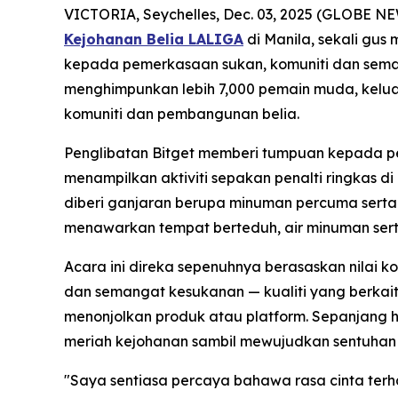
VICTORIA, Seychelles, Dec. 03, 2025 (GLOBE 
Kejohanan Belia LALIGA
di Manila, sekali gu
kepada pemerkasaan sukan, komuniti dan semang
menghimpunkan lebih 7,000 pemain muda, keluarg
komuniti dan pembangunan belia.
Penglibatan Bitget memberi tumpuan kepada pe
menampilkan aktiviti sepakan penalti ringkas 
diberi ganjaran berupa minuman percuma serta
menawarkan tempat berteduh, air minuman sert
Acara ini direka sepenuhnya berasaskan nilai 
dan semangat kesukanan — kualiti yang berkait 
menonjolkan produk atau platform. Sepanjang h
meriah kejohanan sambil mewujudkan sentuhan p
"Saya sentiasa percaya bahawa rasa cinta terha