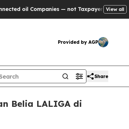
 oil Companies — not Taxpayers — the Chance to 
View all
Provided by AGP
Share
n Belia LALIGA di