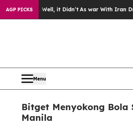
0%. Well, it Didn’t
As war With Iran Drove oil 
AGP PICKS
Menu
Bitget Menyokong Bola 
Manila