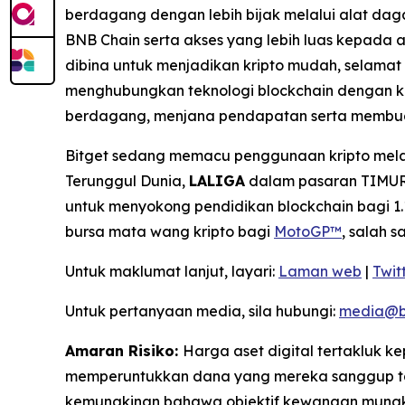
berdagang dengan lebih bijak melalui alat dag
BNB Chain serta akses yang lebih luas kepada a
dibina untuk menjadikan kripto mudah, selama
menghubungkan teknologi blockchain dengan k
berdagang, menjana pendapatan serta membua
Bitget sedang memacu penggunaan kripto melal
Terunggul Dunia,
LALIGA
dalam pasaran TIMUR,
untuk menyokong pendidikan blockchain bagi 1.1
bursa mata wang kripto bagi
MotoGP™
, salah 
Untuk maklumat lanjut, layari:
Laman web
|
Twit
Untuk pertanyaan media, sila hubungi:
media@b
Amaran Risiko:
Harga aset digital tertakluk 
memperuntukkan dana yang mereka sanggup tan
kemungkinan bahawa objektif kewangan mungkin