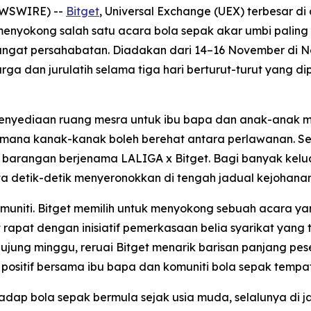
NEWSWIRE) --
Bitget
, Universal Exchange (UEX) terbesar d
s menyokong salah satu acara bola sepak akar umbi palin
at persahabatan. Diadakan dari 14–16 November di New 
a dan jurulatih selama tiga hari berturut-turut yang dip
nyediaan ruang mesra untuk ibu bapa dan anak-anak mela
di mana kanak-kanak boleh berehat antara perlawanan. Se
 barangan berjenama LALIGA x Bitget. Bagi banyak kelua
a detik-detik menyeronokkan di tengah jadual kejohana
komuniti. Bitget memilih untuk menyokong sebuah acara y
rapat dengan inisiatif pemerkasaan belia syarikat yang
ujung minggu, reruai Bitget menarik barisan panjang pe
ositif bersama ibu bapa dan komuniti bola sepak tempa
dap bola sepak bermula sejak usia muda, selalunya di jal